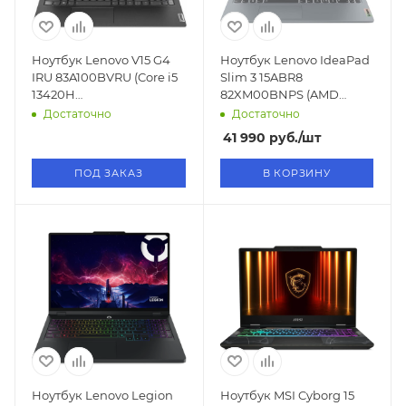
Ноутбук Lenovo V15 G4
Ноутбук Lenovo IdeaPad
IRU 83A100BVRU (Core i5
Slim 3 15ABR8
13420H
82XM00BNPS (AMD
2.1GHz/15,6"/1920x1080/16GB/512GB
Ryzen 7 7730U 2.0
Достаточно
Достаточно
SSD/Iris Xe Graphics/No
GHz/15.6"/1920x1080/8GB/512GB
41 990
руб.
/шт
OS)
SSD/No OS)
ПОД ЗАКАЗ
В КОРЗИНУ
Ноутбук Lenovo Legion
Ноутбук MSI Cyborg 15