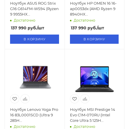
Ноутбук ASUS ROG Strix
Ноутбук HP OMEN 16 16-
G16 G614FM-WS94 (Ryzen
ap0053dx (AMD Ryzen 9
9 9955HX
8940HX
2.5GHz/16"/1920x1200/16GB/1TB
2.4GHz/16"/1920x1200/32GB/1TB
Достаточно
Достаточно
SSD/RTX 5060 8GB/Win11)
SSD/RTX 5060 8GB/Win11)
137 990
руб.
/шт
137 990
руб.
/шт
В КОРЗИНУ
В КОРЗИНУ
Ноутбук Lenovo Yoga Pro
Ноутбук MSI Prestige 14
16 83L0001SCD (Ultra 9
Evo C1M-070RU (Intel
285H
Core Ultra 5 125H
2.9GHz/16"/3200x2000/OLED/32GB/1TB
3.6GHz/14"/1920x1200/16GB/512
Достаточно
Достаточно