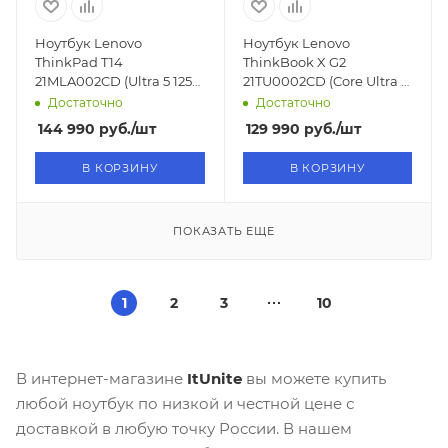
Ноутбук Lenovo
Ноутбук Lenovo
ThinkPad T14
ThinkBook X G2
21MLA002CD (Ultra 5 125H
21TU0002CD (Core Ultra 5
3.6GHz/14"/2240х1400/32GB/1TB
225H
Достаточно
Достаточно
SSD/Intel Arc/Win11)
4.3GHz/13,5"/2880x1920/32GB/1
144 990
руб.
/шт
129 990
руб.
/шт
SSD/Intel Arc 130T/Win11)
В КОРЗИНУ
В КОРЗИНУ
ПОКАЗАТЬ ЕЩЕ
1
2
3
10
В интернет-магазине
ItUnite
вы можете купить
любой ноутбук по низкой и честной цене с
доставкой в любую точку России. В нашем