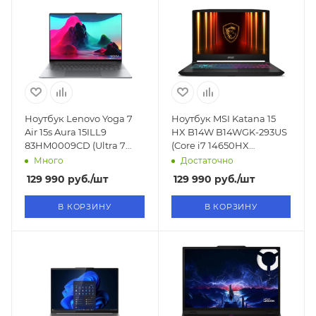
Ноутбук Lenovo Yoga 7
Ноутбук MSI Katana 15
Air 15s Aura 15ILL9
HX B14W B14WGK-293US
83HM0009CD (Ultra 7
(Core i7 14650HX
258V
2,2GHz/15.6"/2560x1440/16GB/1
Много
Достаточно
2,2GHz/15,3"/2880x1800/32GB/1TB
SSD/RTX 5070 8GB/Win
129 990
руб.
/шт
129 990
руб.
/шт
SSD/Arc/Win11)
11)
В КОРЗИНУ
В КОРЗИНУ