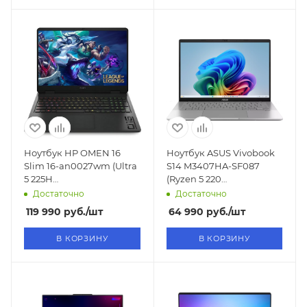
Ноутбук HP OMEN 16
Ноутбук ASUS Vivobook
Slim 16-an0027wm (Ultra
S14 M3407HA-SF087
5 225H
(Ryzen 5 220
4.3GHz/16"/1920x1200/16GB/1TB
3.2GHz/14"/1920x1200/OLED/16
Достаточно
Достаточно
SSD/RTX 5050 8GB/Win11)
SSD/AMD Radeon
119 990
руб.
/шт
64 990
руб.
/шт
740M/Win11)
В КОРЗИНУ
В КОРЗИНУ