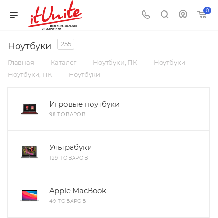
0
255
Ноутбуки
—
—
—
—
Главная
Каталог
Ноутбуки, ПК
Ноутбуки
—
Ноутбуки, ПК
Ноутбуки
Игровые ноутбуки
98 ТОВАРОВ
Ультрабуки
129 ТОВАРОВ
Apple MacBook
49 ТОВАРОВ