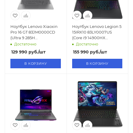
Ноутбук Lenovo Xiaoxin
Ноутбук Lenovo Legion 5
Pro 16 GT 83JM0000CD
15IRX10 83LY0007US
(Ultra 9 285H
(Core i9 14900HX
2,9GHz/16"/OLED/2880x1800/32GB/1TB
2.2GHz/15.1"/2560x1600/OLED/1
Достаточно
Достаточно
SSD/Intel Arc 140T/Win11)
5070 8GB/Win11)
129 990
руб.
/шт
155 990
руб.
/шт
В КОРЗИНУ
В КОРЗИНУ