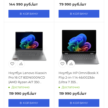
SSD/RTX 5050 8GB/Win11)
SSD/Intel Arc
144 990
руб.
/шт
79 990
руб.
/шт
Graphics/Win11)
В КОРЗИНУ
В КОРЗИНУ
Ноутбук Lenovo Xiaoxin
Ноутбук HP OmniBook X
Pro 16 GT 83JN000NCD
Flip 2-in-1 14-kb0023dx
(AMD Ryzen AI7 350
(Ultra 7 355
2GHz/16"/OLED/2880x1800/32GB/1TB
1,7GHz/14"/1920x1200/OLED/16G
Достаточно
Достаточно
SSD/Radeon 860M/Win11)
Graphics/Win11)
119 990
руб.
/шт
119 990
руб.
/шт
В КОРЗИНУ
В КОРЗИНУ