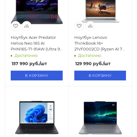
Ноутбук Acer Predator
Ноутбук Lenovo
Helios Neo 16S AI
ThinkBook 16+
PHN16S-71-91AW (Ultra 9
21VF0002CD (Ryzen AI 7
275HX
H450
Достаточно
Достаточно
2.7GHz/16"/2560x1600/16GB/1TB
2.0GHz/16"/3200x2000/32GB/1T
157 990
руб.
/шт
129 990
руб.
/шт
SSD/RTX 5060 8GB/Win11)
SSD/AMD Radeon
860M/Win11)
В КОРЗИНУ
В КОРЗИНУ