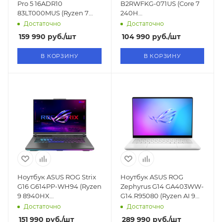
Pro 5 16ADR10
B2RWFKG-071US (Core 7
83LT000MUS (Ryzen 7
240H
8745HX
2.5GHz/15,6"/1920x1080/16GB/5
Достаточно
Достаточно
3.6GHz/16"/2560x1600/OLED/32GB/1TB/RTX
SSD/RTX 5060 8GB/Win11)
159 990
руб.
/шт
104 990
руб.
/шт
5060 8GB/Win11)
В КОРЗИНУ
В КОРЗИНУ
Ноутбук ASUS ROG Strix
Ноутбук ASUS ROG
G16 G614PP-WH94 (Ryzen
Zephyrus G14 GA403WW-
9 8940HX
G14.R95080 (Ryzen AI 9
2.4GHz/16"/1920x1200/16GB/1TB
HX370
Достаточно
Достаточно
SSD/RTX 5070 8GB/Win11)
2GHz/14"/2880x1800/32GB/2TB
151 990
руб.
/шт
289 990
руб.
/шт