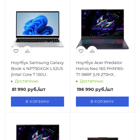
Ноутбук Samsung Galaxy
Ноутбук Acer Predator
Book 4 NP750XGK-LS2US
Helios Neo 16S PHN16S-
(Intel Core 7 150U
71-98RF (U9 275HX
1.8GHz/15.6"/1920x1080/16GB/512GB
2.7GHz/16"/2560x1600/32GB/1TB
Достаточно
Достаточно
SSD/Intel Graphics/Win11)
SSD/RTX 5070Ti
81 990
руб.
/шт
196 990
руб.
/шт
12GB/Win11)
В КОРЗИНУ
В КОРЗИНУ