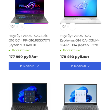
Ноутбук ASUS ROG Strix
Ноутбук ASUS ROG
G16 G614PR-G16.R95070TI
Zephyrus G14 GA403UM-
(Ryzen 9 8940HX
G14.R9HX4 (Ryzen 9 270
2.4GHz/16"/1920x1200/16GB/1TB
4.0GHz/14"/2880x1800/OLED/1
Достаточно
Достаточно
SSD/RTX 5070Ti
SSD/RTX 5060 8GB/Win11)
177 990
руб.
/шт
178 490
руб.
/шт
12GB/Win11)
В КОРЗИНУ
В КОРЗИНУ