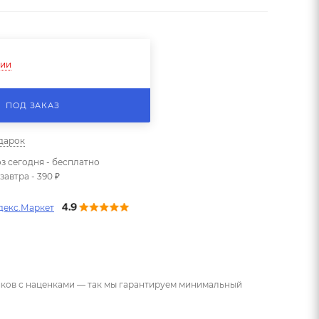
чии
ПОД ЗАКАЗ
одарок
з сегодня - бесплатно
завтра - 390 ₽
декс.Маркет
ников с наценками — так мы гарантируем минимальный