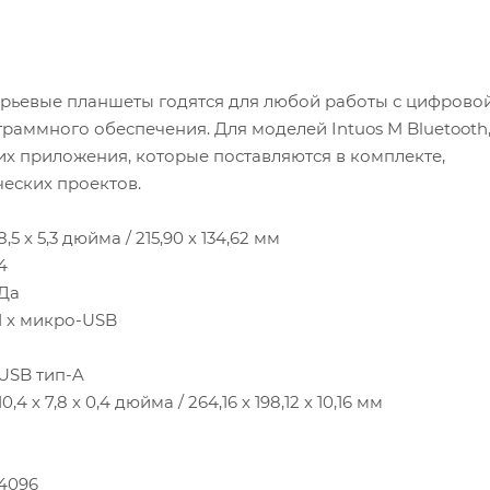
ерьевые планшеты годятся для любой работы с цифрово
раммного обеспечения. Для моделей Intuos M Bluetooth
их приложения, которые поставляются в комплекте,
еских проектов.
8,5 х 5,3 дюйма / 215,90 х 134,62 мм
4
Да
1 х микро-USB
USB тип-A
10,4 х 7,8 х 0,4 дюйма / 264,16 х 198,12 х 10,16 мм
4096