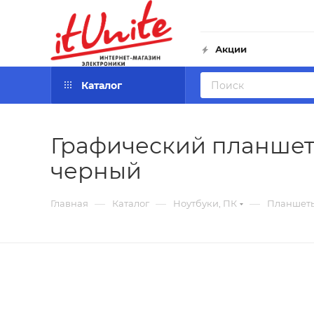
Акции
Каталог
Графический планшет
черный
—
—
—
Главная
Каталог
Ноутбуки, ПК
Планшет