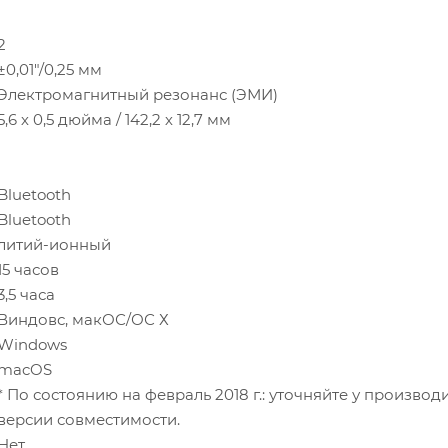
2
±0,01"/0,25 мм
Электромагнитный резонанс (ЭМИ)
5,6 х 0,5 дюйма / 142,2 х 12,7 мм
Bluetooth
Bluetooth
литий-ионный
15 часов
3,5 часа
Виндовс, макОС/ОС Х
Windows
macOS
* По состоянию на февраль 2018 г.: уточняйте у произво
версии совместимости.
Нет