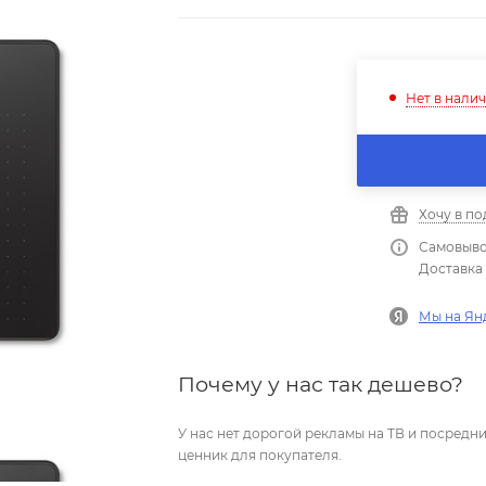
Нет в нали
Хочу в п
Самовыво
Доставка 
Мы на Ян
Почему у нас так дешево?
У нас нет дорогой рекламы на ТВ и посред
ценник для покупателя.