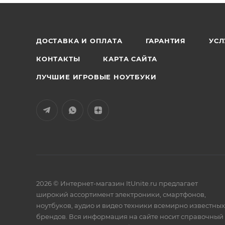
ДОСТАВКА И ОПЛАТА
ГАРАНТИЯ
УСЛ
КОНТАКТЫ
КАРТА САЙТА
ЛУЧШИЕ ИГРОВЫЕ НОУТБУКИ
2026 © Интернет-магазин ItUnite.ru предлагает
широкий ассортимент электроники, смартфонов,
ноутбуков, аудио и видео техники всемирно известных
брендов. Вся информация на сайте носит справочный