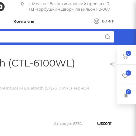
г. Москва, Багратионовский проезд д. 7,
ТЦ «Горбушкин Двор», павильон F2-007
Контакты
ВОЙТИ
0
h (CTL-6100WL)
0
 Intuos M Bluetooth (CTL-6100WL) черный
0
Артикул:
6330