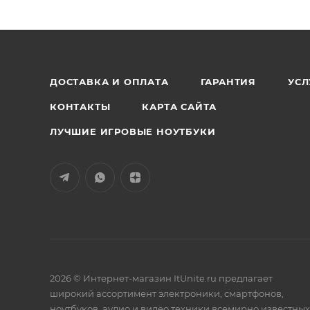
ДОСТАВКА И ОПЛАТА
ГАРАНТИЯ
УСЛ
КОНТАКТЫ
КАРТА САЙТА
ЛУЧШИЕ ИГРОВЫЕ НОУТБУКИ
2026 © Интернет-магазин ItUnite.ru предлагает
широкий ассортимент электроники, смартфонов,
ноутбуков, аудио и видео техники всемирно известных