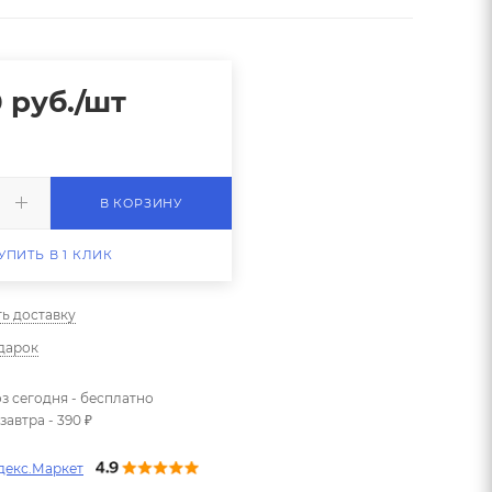
0
руб.
/шт
В КОРЗИНУ
УПИТЬ В 1 КЛИК
ть доставку
одарок
з сегодня - бесплатно
завтра - 390 ₽
декс.Маркет