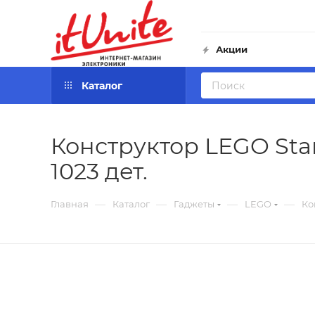
Акции
Каталог
Конструктор LEGO Star
1023 дет.
—
—
—
—
Главная
Каталог
Гаджеты
LEGO
Ко