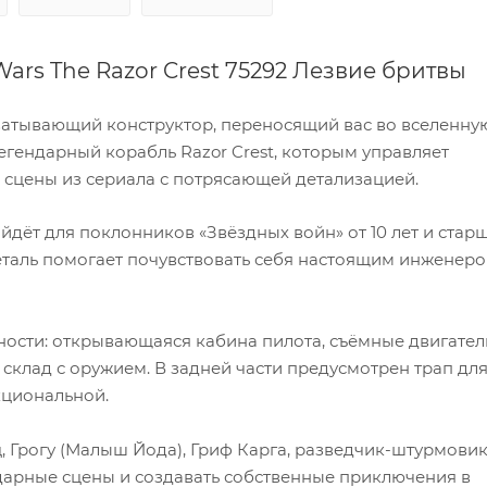
ars The Razor Crest 75292 Лезвие бритвы
ахватывающий конструктор, переносящий вас во вселенну
егендарный корабль Razor Crest, которым управляет
ь сцены из сериала с потрясающей детализацией.
йдёт для поклонников «Звёздных войн» от 10 лет и старш
еталь помогает почувствовать себя настоящим инженер
ости: открывающаяся кабина пилота, съёмные двигател
 склад с оружием. В задней части предусмотрен трап дл
кциональной.
, Грогу (Малыш Йода), Гриф Карга, разведчик-штурмовик
ндарные сцены и создавать собственные приключения в