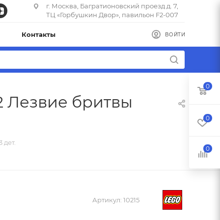
г. Москва, Багратионовский проезд д. 7,
ТЦ «Горбушкин Двор», павильон F2-007
Контакты
ВОЙТИ
0
92 Лезвие бритвы
0
 дет.
0
Артикул:
10215