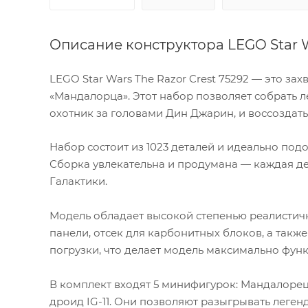
Описание конструктора LEGO Star W
LEGO Star Wars The Razor Crest 75292 — это з
«Мандалорца». Этот набор позволяет собрать л
охотник за головами Дин Джарин, и воссоздат
Набор состоит из 1023 деталей и идеально подо
Сборка увлекательна и продумана — каждая д
Галактики.
Модель обладает высокой степенью реалистичн
панели, отсек для карбонитных блоков, а также
погрузки, что делает модель максимально фун
В комплект входят 5 минифигурок: Мандалорец
дроид IG-11. Они позволяют разыгрывать леге