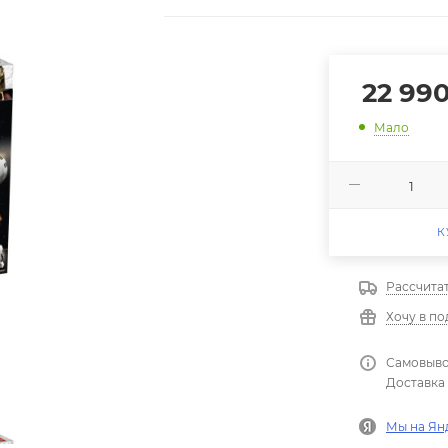
22 99
Мало
К
Рассчита
Хочу в п
Самовыво
Доставка 
Мы на Ян