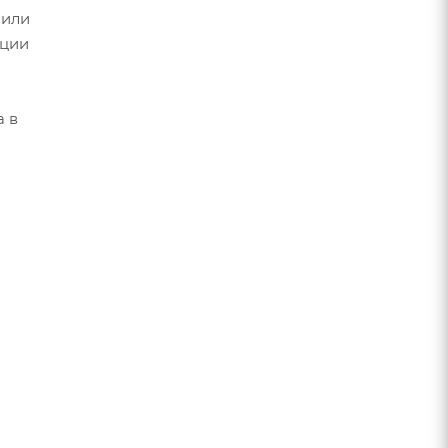
 или
ации
а в